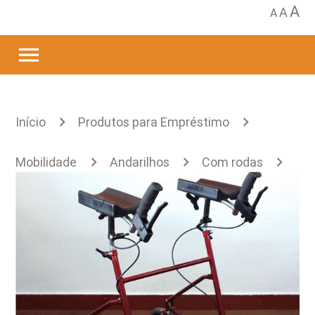
A
A
A
menu
Início
Produtos para Empréstimo
Mobilidade
Andarilhos
Com rodas
Anterior
Andarilho anterior Leber Rehab