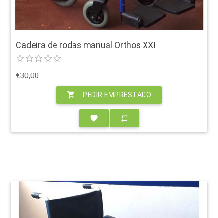
Cadeira de rodas manual Orthos XXI
€30,00
shopping_cart
PEDIR EMPRESTADO
favorite
repeat