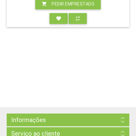
shopping_cart
PEDIR EMPRESTADO
favorite
repeat
Informações
Serviço ao cliente