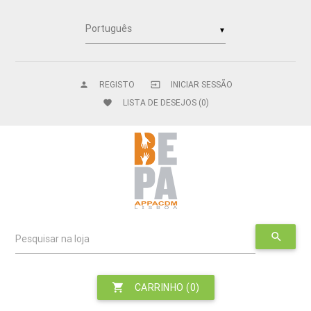
▼
REGISTO
INICIAR SESSÃO
person
input
LISTA DE DESEJOS
(0)
favorite
search
Pesquisar na loja
shopping_cart
CARRINHO
(0)