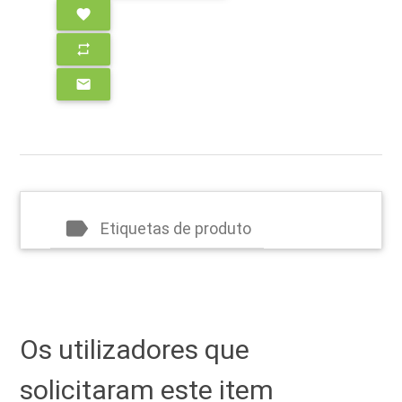
favorite
repeat
email
label
Etiquetas de produto
Os utilizadores que
solicitaram este item