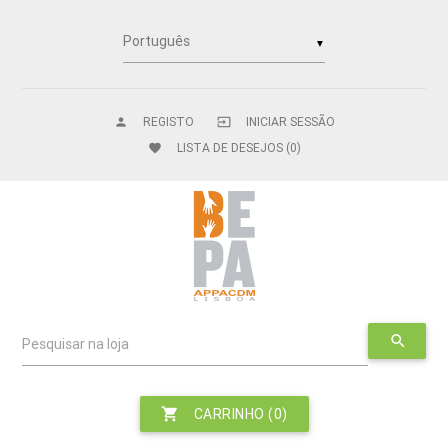
▼
REGISTO
INICIAR SESSÃO
person
input
LISTA DE DESEJOS
(0)
favorite
search
Pesquisar na loja
shopping_cart
CARRINHO
(0)