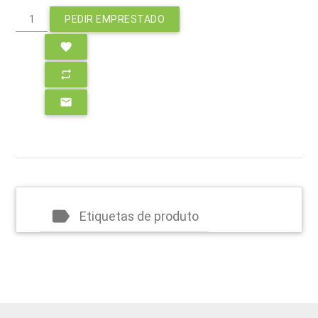
PEDIR EMPRESTADO
favorite
repeat
email
label
Etiquetas de produto