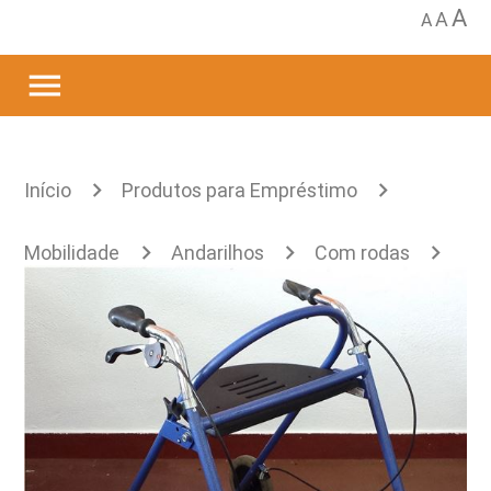
A
A
A
menu
Início
Produtos para Empréstimo
Mobilidade
Andarilhos
Com rodas
Anterior
Andarilho anterior da Samhall Rehab