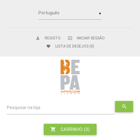
▼
REGISTO
INICIAR SESSÃO
person
input
LISTA DE DESEJOS
(0)
favorite
search
Pesquisar na loja
shopping_cart
CARRINHO
(0)