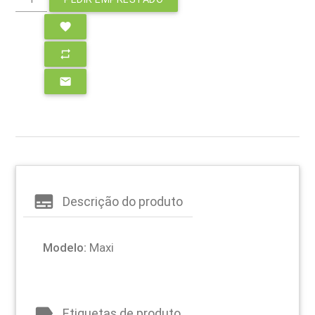
favorite
repeat
email
subtitles
Descrição do produto
Modelo:
Maxi
label
Etiquetas de produto