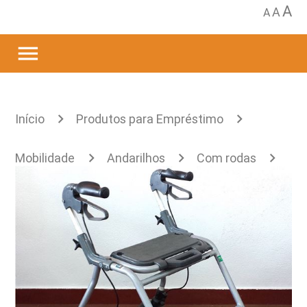
A
A
A
menu
Início
Produtos para Empréstimo
Mobilidade
Andarilhos
Com rodas
Anterior
Andarilho anterior Dolomite