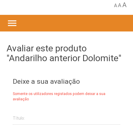
A
A
A
menu
Avaliar este produto
Andarilho anterior Dolomite
Deixe a sua avaliação
Somente os utilizadores registados podem deixar a sua
avaliação
Título: