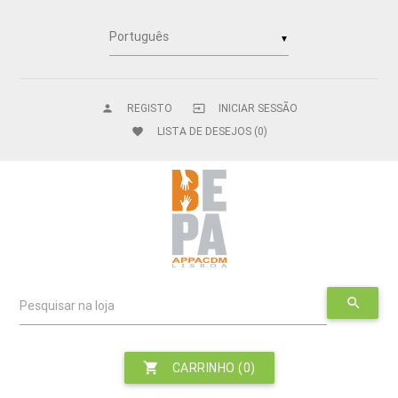
▼
REGISTO
INICIAR SESSÃO
person
input
LISTA DE DESEJOS
(0)
favorite
search
Pesquisar na loja
shopping_cart
CARRINHO
(0)