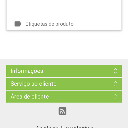
label
Etiquetas de produto
Informações
Serviço ao cliente
Área de cliente