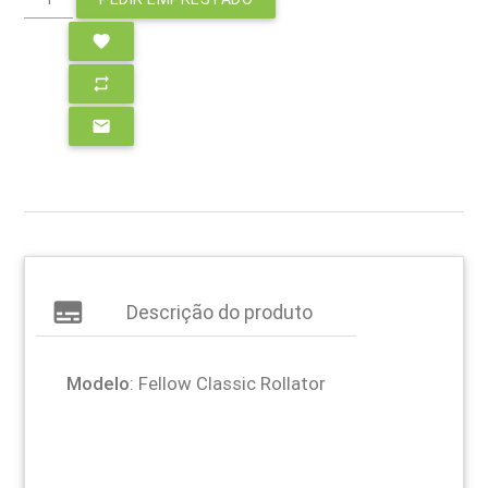
favorite
repeat
email
subtitles
Descrição do produto
Modelo
: Fellow Classic Rollator