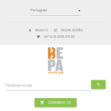
▼
REGISTO
INICIAR SESSÃO
person
input
LISTA DE DESEJOS
(0)
favorite
search
Pesquisar na loja
shopping_cart
CARRINHO
(0)