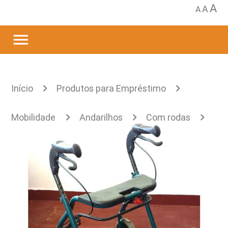
A
A
A
menu
Início
Produtos para Empréstimo
Mobilidade
Andarilhos
Com rodas
Anterior
Andarilho anterior Human Care