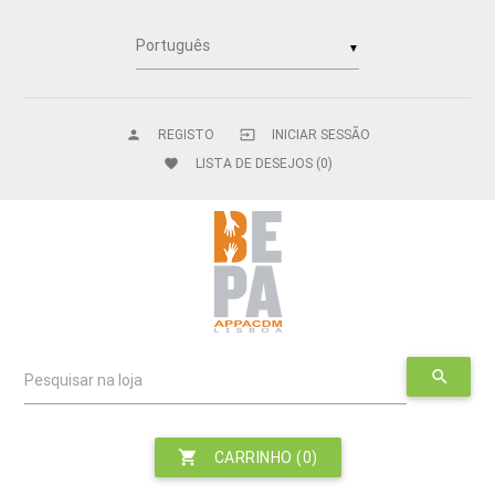
▼
REGISTO
INICIAR SESSÃO
person
input
LISTA DE DESEJOS
(0)
favorite
search
Pesquisar na loja
shopping_cart
CARRINHO
(0)