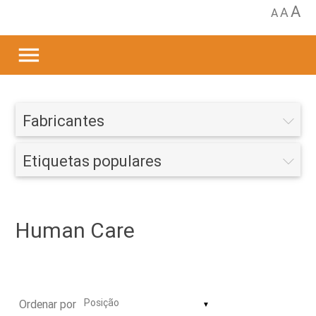
A
A
A
menu
Fabricantes
Etiquetas populares
Human Care
Ordenar por
▼