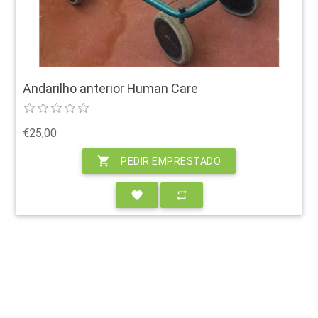
Andarilho anterior Human Care
€25,00
shopping_cart
PEDIR EMPRESTADO
favorite
repeat