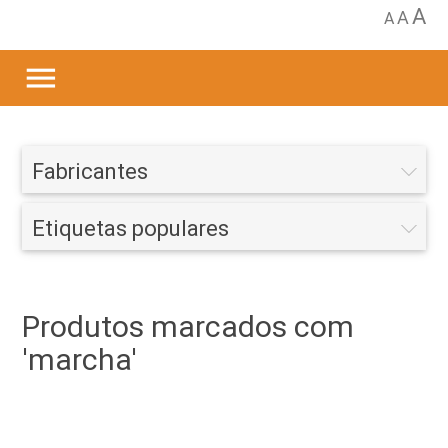
A
A
A
menu
Fabricantes
Etiquetas populares
Produtos marcados com
'marcha'