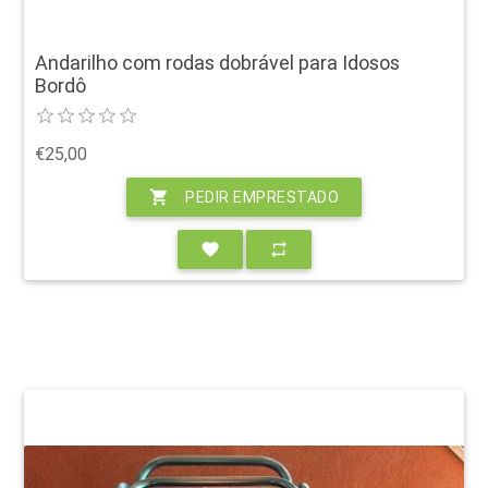
Andarilho com rodas dobrável para Idosos
Bordô
€25,00
shopping_cart
PEDIR EMPRESTADO
favorite
repeat