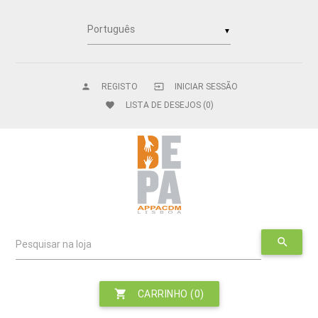
▼
REGISTO
INICIAR SESSÃO
person
input
LISTA DE DESEJOS
(0)
favorite
search
Pesquisar na loja
shopping_cart
CARRINHO
(0)