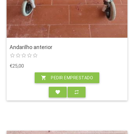
Andarilho anterior
€25,00
shopping_cart
PEDIR EMPRESTADO
favorite
repeat