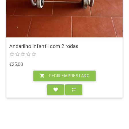
Andarilho Infantil com 2 rodas
€25,00
shopping_cart
PEDIR EMPRESTADO
favorite
repeat