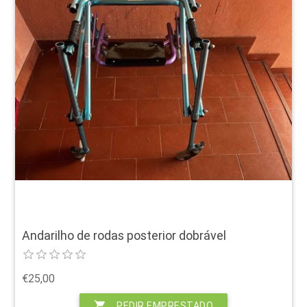
Andarilho de rodas posterior dobrável
€25,00
shopping_cart
PEDIR EMPRESTADO