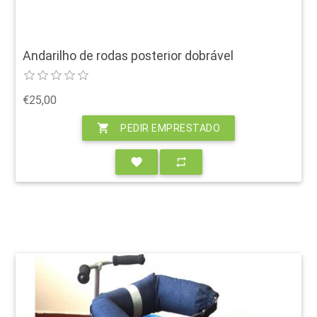
Andarilho de rodas posterior dobrável
€25,00
shopping_cart
PEDIR EMPRESTADO
favorite
repeat