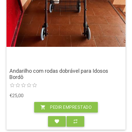
Andarilho com rodas dobrável para Idosos
Bordô
€25,00
shopping_cart
PEDIR EMPRESTADO
favorite
repeat