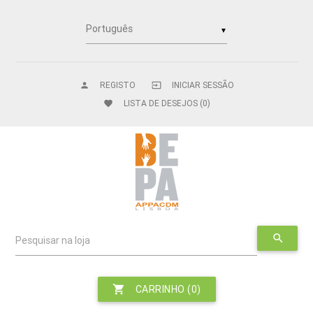
▼
REGISTO
INICIAR SESSÃO
person
input
LISTA DE DESEJOS
(0)
favorite
search
Pesquisar na loja
shopping_cart
CARRINHO
(0)