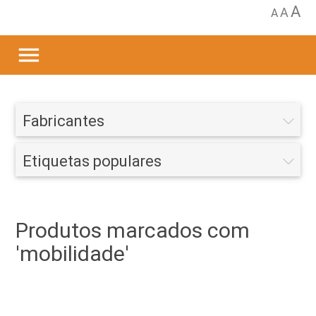
A
A
A
menu
Fabricantes
Etiquetas populares
Produtos marcados com
'mobilidade'