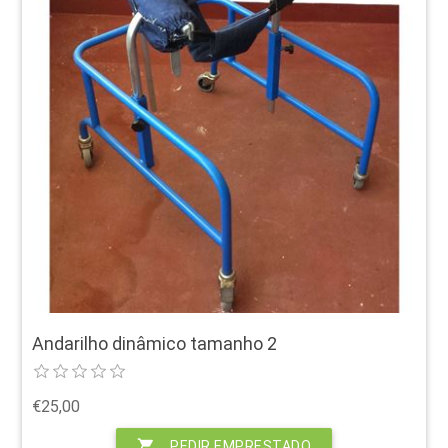
Andarilho dinâmico tamanho 2
€25,00
shopping_cart
PEDIR EMPRESTADO