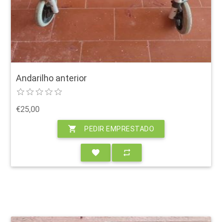
Andarilho anterior
€25,00
shopping_cart
PEDIR EMPRESTADO
favorite
repeat