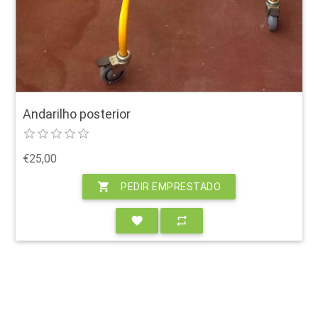
Andarilho posterior
€25,00
shopping_cart
PEDIR EMPRESTADO
favorite
repeat