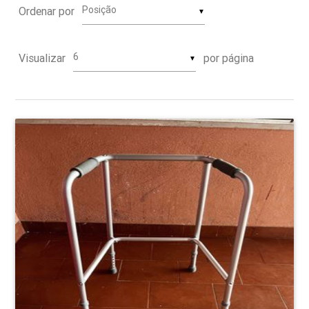
Ordenar por
▼
Visualizar
por página
▼