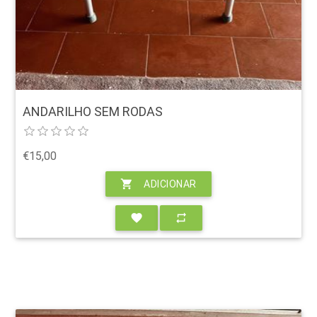
ANDARILHO SEM RODAS
€15,00
shopping_cart
ADICIONAR
favorite
repeat