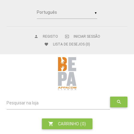
▼
REGISTO
INICIAR SESSÃO
person
input
LISTA DE DESEJOS
(0)
favorite
search
Pesquisar na loja
shopping_cart
CARRINHO
(0)