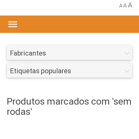
A
A
A
menu
Fabricantes
Etiquetas populares
Produtos marcados com 'sem
rodas'