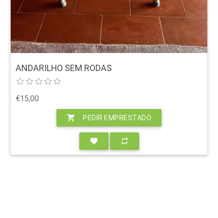
ANDARILHO SEM RODAS
€15,00
shopping_cart
PEDIR EMPRESTADO
favorite
repeat