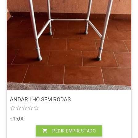
ANDARILHO SEM RODAS
€15,00
shopping_cart
PEDIR EMPRESTADO