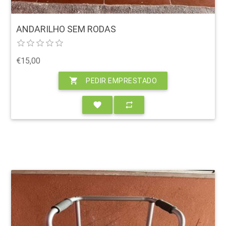
ANDARILHO SEM RODAS
€15,00
shopping_cart
PEDIR EMPRESTADO
favorite
repeat