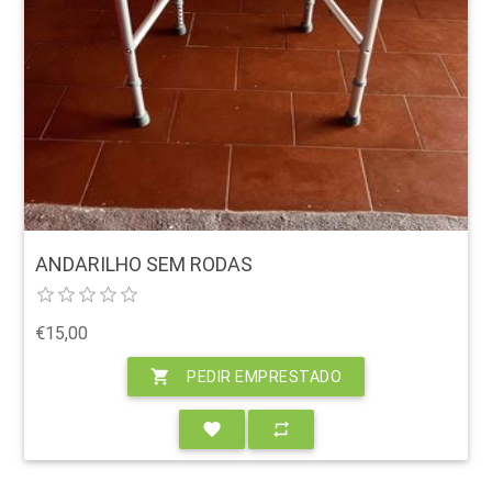
ANDARILHO SEM RODAS
€15,00
shopping_cart
PEDIR EMPRESTADO
favorite
repeat