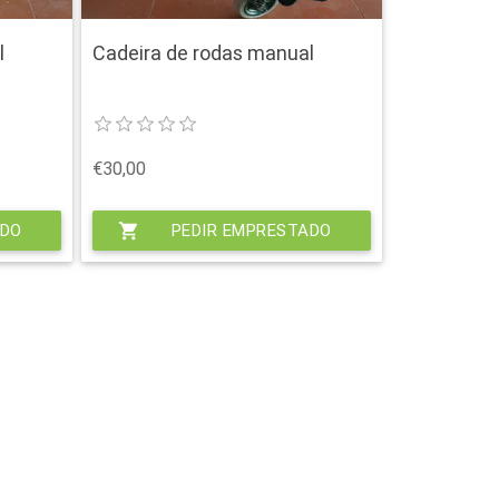
l
Cadeira de rodas manual
€30,00
ADO
shopping_cart
PEDIR EMPRESTADO