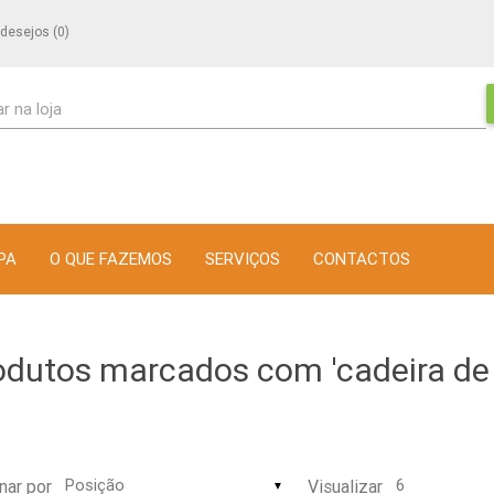
 desejos
(0)
r na loja
PA
O QUE FAZEMOS
SERVIÇOS
CONTACTOS
odutos marcados com 'cadeira de 
nar por
Visualizar
▼