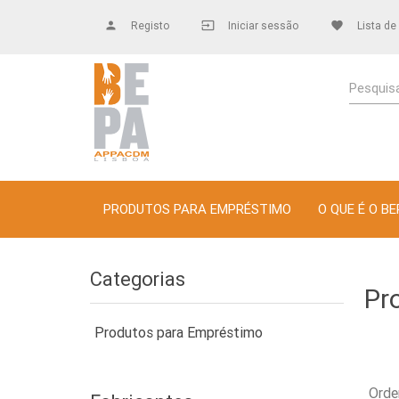
person
Registo
input
Iniciar sessão
favorite
Lista de
Pesquisa
PRODUTOS PARA EMPRÉSTIMO
O QUE É O BE
Categorias
Pr
Produtos para Empréstimo
Orde