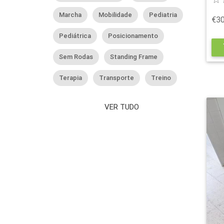
Marcha
Mobilidade
Pediatria
€30
Pediátrica
Posicionamento
s
Sem Rodas
Standing Frame
Terapia
Transporte
Treino
VER TUDO