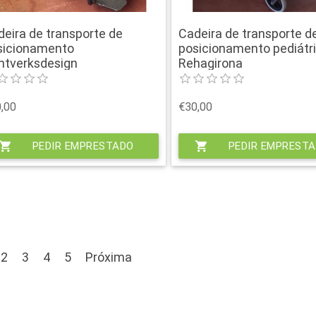
deira de transporte de
Cadeira de transporte d
sicionamento
posicionamento pediátr
ntverksdesign
Rehagirona
,00
€30,00
hopping_cart
PEDIR EMPRESTADO
shopping_cart
PEDIR EMPREST
2
3
4
5
Próxima