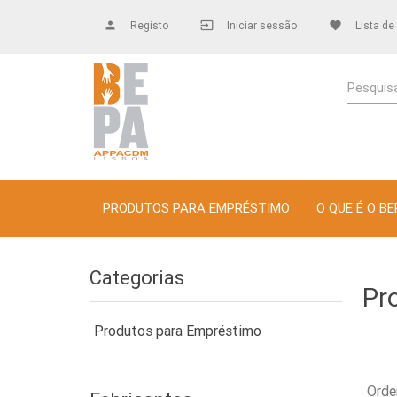
person
Registo
input
Iniciar sessão
favorite
Lista de
Pesquisa
PRODUTOS PARA EMPRÉSTIMO
O QUE É O BE
Categorias
Pr
Produtos para Empréstimo
Orde