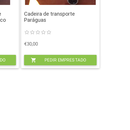
e
Cadeira de transporte
ico
Paráguas
€30,00
ADO
shopping_cart
PEDIR EMPRESTADO