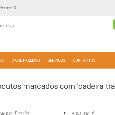
 desejos
(0)
r na loja
PA
O QUE FAZEMOS
SERVIÇOS
CONTACTOS
odutos marcados com 'cadeira tra
nar por
Visualizar
▼