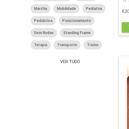
Marcha
Mobilidade
Pediatria
€30
Pediátrica
Posicionamento
s
Sem Rodas
Standing Frame
Terapia
Transporte
Treino
VER TUDO