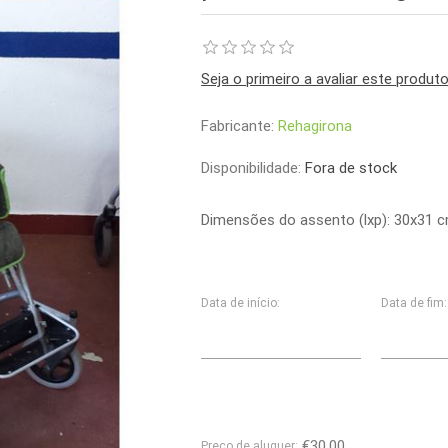
Seja o primeiro a avaliar este produt
Fabricante:
Rehagirona
Disponibilidade:
Fora de stock
Dimensões do assento (lxp): 30x31 cm
Data de início:
Data de fim:
€30,00
Preço de aluguer: