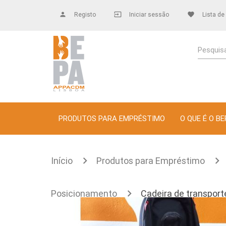
person
Registo
input
Iniciar sessão
favorite
Lista de
Pesquisa
PRODUTOS PARA EMPRÉSTIMO
O QUE É O BE
Início
Produtos para Empréstimo
Posicionamento
Cadeira de transport