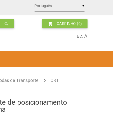
▼
search
shopping_cart
CARRINHO
(0)
A
A
A
odas de Transporte
CRT
rte de posicionamento
na