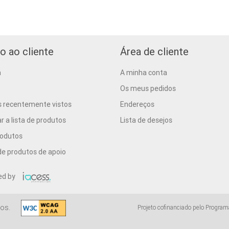
o ao cliente
Área de cliente
a
A minha conta
Os meus pedidos
s recentemente vistos
Endereços
 a lista de produtos
Lista de desejos
rodutos
e produtos de apoio
ed by
os.
Projeto cofinanciado pelo Program