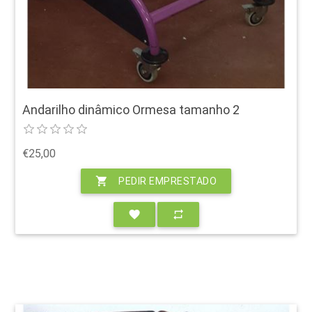
Andarilho dinâmico Ormesa tamanho 2
€25,00
shopping_cart
PEDIR EMPRESTADO
favorite
repeat