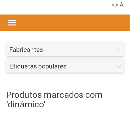
A
A
A
menu
Fabricantes
Etiquetas populares
Produtos marcados com
'dinâmico'