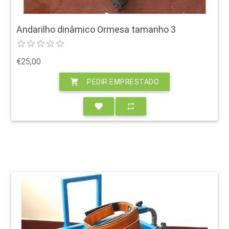
Andarilho dinâmico Ormesa tamanho 3
€25,00
shopping_cart
PEDIR EMPRESTADO
favorite
repeat