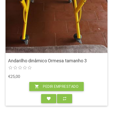
Andarilho dinâmico Ormesa tamanho 3
€25,00
shopping_cart
PEDIR EMPRESTADO
favorite
repeat