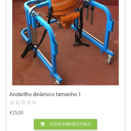
Andarilho dinâmico tamanho 1
€25,00
shopping_cart
PEDIR EMPRESTADO