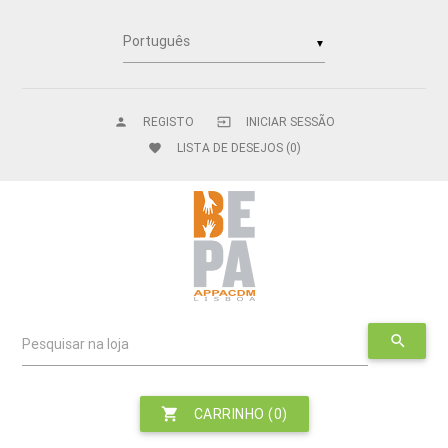
▼
REGISTO
INICIAR SESSÃO
person
input
LISTA DE DESEJOS
(0)
favorite
search
Pesquisar na loja
shopping_cart
CARRINHO
(0)