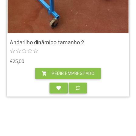
Andarilho dinâmico tamanho 2
€25,00
shopping_cart
PEDIR EMPRESTADO
favorite
repeat