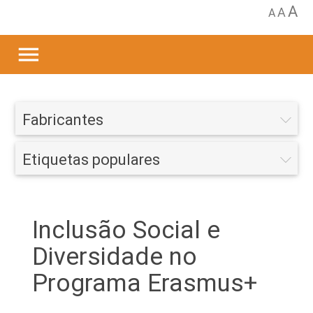
A
A
A
menu
Fabricantes
Etiquetas populares
Inclusão Social e
Diversidade no
Programa Erasmus+