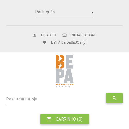
▼
REGISTO
INICIAR SESSÃO
person
input
LISTA DE DESEJOS
(0)
favorite
search
Pesquisar na loja
shopping_cart
CARRINHO
(0)