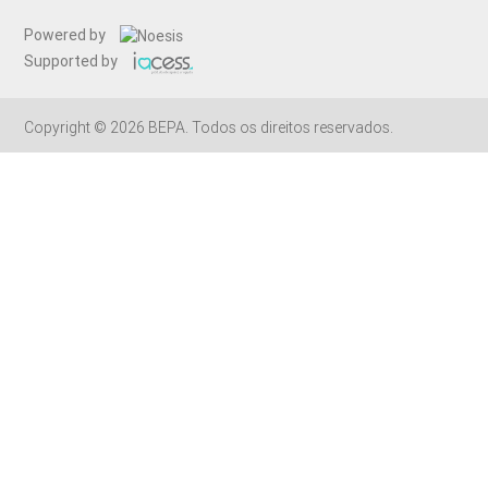
Powered by
Supported by
Copyright © 2026 BEPA. Todos os direitos reservados.
Projeto cofinanciado pelo Programa de Financiamento a Projetos pelo INR,
I.P. Entidades promotoras: