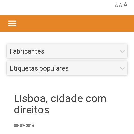
A
A
A
menu
Fabricantes
Etiquetas populares
Lisboa, cidade com
direitos
08-07-2016