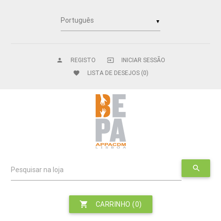
▼
REGISTO
INICIAR SESSÃO
person
input
LISTA DE DESEJOS
(0)
favorite
search
Pesquisar na loja
shopping_cart
CARRINHO
(0)