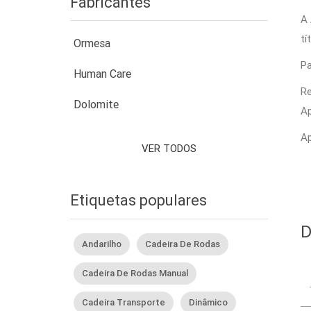
Fabricantes
A 
tí
Ormesa
Pa
Human Care
Re
Dolomite
Ap
Ap
VER TODOS
Etiquetas populares
D
Andarilho
Cadeira De Rodas
Cadeira De Rodas Manual
Cadeira Transporte
Dinâmico