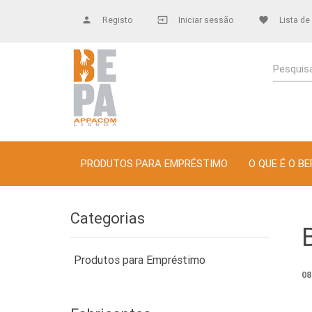
person
Registo
input
Iniciar sessão
favorite
Lista de
Pesquisa
PRODUTOS PARA EMPRÉSTIMO
O QUE É O BE
Categorias
Produtos para Empréstimo
08