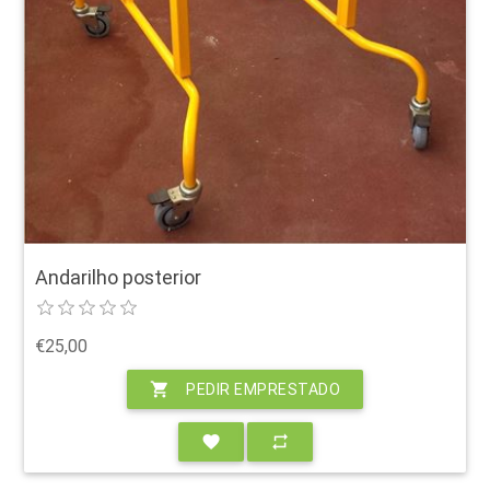
Andarilho posterior
€25,00
shopping_cart
PEDIR EMPRESTADO
favorite
repeat