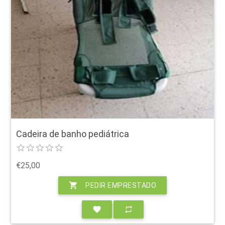
Cadeira de banho pediátrica
€25,00
shopping_cart
PEDIR EMPRESTADO
favorite
repeat