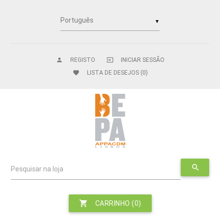
▼
REGISTO
INICIAR SESSÃO
person
input
LISTA DE DESEJOS
(0)
favorite
search
Pesquisar na loja
shopping_cart
CARRINHO
(0)