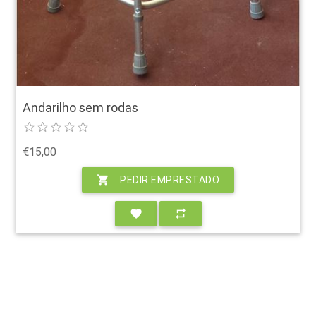
Andarilho sem rodas
€15,00
shopping_cart
PEDIR EMPRESTADO
favorite
repeat