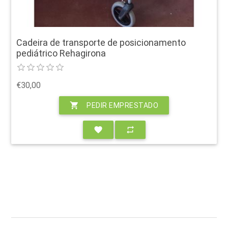
Cadeira de transporte de posicionamento
pediátrico Rehagirona
€30,00
shopping_cart
PEDIR EMPRESTADO
favorite
repeat