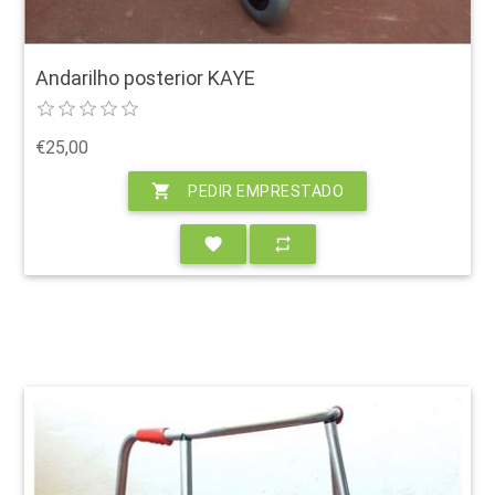
Andarilho posterior KAYE
€25,00
shopping_cart
PEDIR EMPRESTADO
favorite
repeat