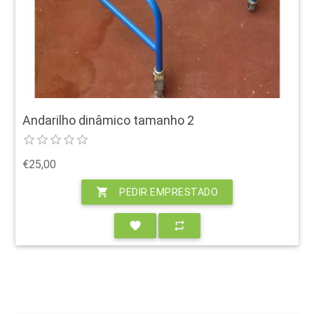
Andarilho dinâmico tamanho 2
€25,00
shopping_cart
PEDIR EMPRESTADO
favorite
repeat