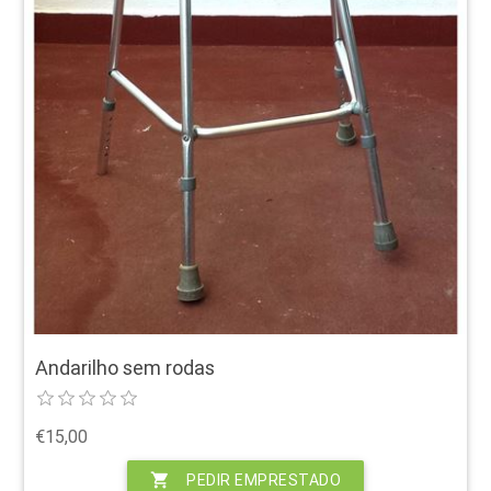
Andarilho sem rodas
€15,00
shopping_cart
PEDIR EMPRESTADO